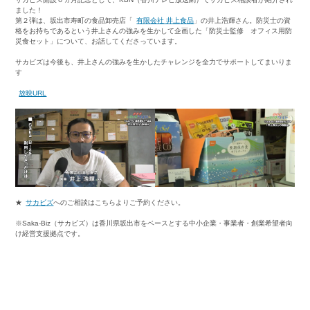
ました！
第２弾は、坂出市寿町の食品卸売店「
有限会社 井上食品
」の井上浩輝さん。防災士の資
格をお持ちであるという井上さんの強みを生かして企画した「防災士監修 オフィス用防
災食セット」について、お話してくださっています。
サカビズは今後も、井上さんの強みを生かしたチャレンジを全力でサポートしてまいりま
す
放映URL
★
サカビズ
へのご相談はこちらよりご予約ください。
※Saka-Biz（サカビズ）は香川県坂出市をベースとする中小企業・事業者・創業希望者向
け経営支援拠点です。