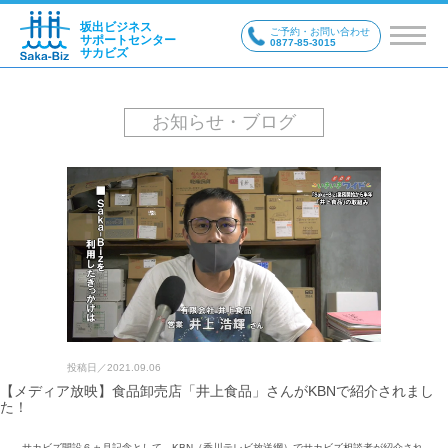
坂出ビジネス
ご予約・お問い合わせ
サポートセンター
0877-85-3015
サカビズ
お知らせ・ブログ
投稿日／
2021.09.06
【メディア放映】食品卸売店「井上食品」さんがKBNで紹介されまし
た！
サカビズ開設６ヵ月記念として、KBN（香川テレビ放送網）でサカビズ相談者が紹介され