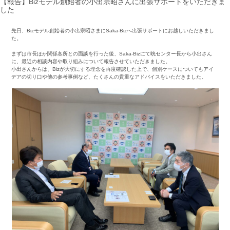
【報告】Bizモデル創始者の小出宗昭さんに出張サポートをいただきま
した
先日、Bizモデル創始者の小出宗昭さまにSaka-Bizへ出張サポートにお越しいただきまし
た。
まずは市長ほか関係各所との面談を行った後、Saka-Bizにて晄センター長から小出さん
に、最近の相談内容や取り組みについて報告させていただきました。
小出さんからは、Bizが大切にする理念を再度確認した上で、個別ケースについてもアイ
デアの切り口や他の参考事例など、たくさんの貴重なアドバイスをいただきました。