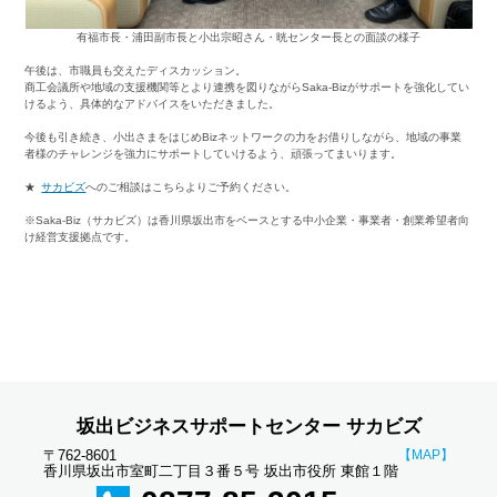
有福市長・浦田副市長と小出宗昭さん・晄センター長との面談の様子
午後は、市職員も交えたディスカッション。
商工会議所や地域の支援機関等とより連携を図りながらSaka-Bizがサポートを強化してい
けるよう、具体的なアドバイスをいただきました。
今後も引き続き、小出さまをはじめBizネットワークの力をお借りしながら、地域の事業
者様のチャレンジを強力にサポートしていけるよう、頑張ってまいります。
★
サカビズ
へのご相談はこちらよりご予約ください。
※Saka-Biz（サカビズ）は香川県坂出市をベースとする中小企業・事業者・創業希望者向
け経営支援拠点です。
坂出ビジネスサポートセンター サカビズ
〒762-8601
【MAP】
香川県坂出市室町二丁目３番５号 坂出市役所 東館１階