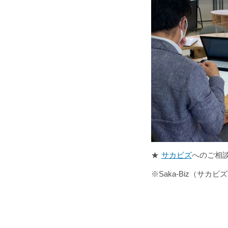
★
サカビズ
へのご相
※Saka-Biz（