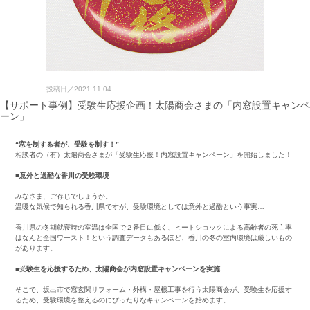
投稿日／
2021.11.04
【サポート事例】受験生応援企画！太陽商会さまの「内窓設置キャンペ
ーン」
“窓を制する者が、受験を制す！”
相談者の（有）太陽商会さまが「受験生応援！内窓設置キャンペーン」を開始しました！
■意外と過酷な香川の受験環境
みなさま、ご存じでしょうか。
温暖な気候で知られる香川県ですが、受験環境としては意外と過酷という事実…
香川県の冬期就寝時の室温は全国で２番目に低く、ヒートショックによる高齢者の死亡率
はなんと全国ワースト！という調査データもあるほど、香川の冬の室内環境は厳しいもの
があります。
■受
験生を応援するため、太陽商会が内窓設置キャンペーンを実施
そこで、坂出市で窓玄関リフォーム・外構・屋根工事を行う太陽商会が、受験生を応援す
るため、受験環境を整えるのにぴったりなキャンペーンを始めます。