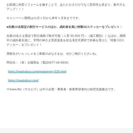
お部屋に内窓リフォームを施すことで、あたたかさだけでなく防音性も高まり、集中力も
アップ！！！
キャンペーン期間は11月１日から来年１月末までです。
■先着10名
限定の
割引サービスのほか、成約者全員に特製3Dステッカーをプレゼント
！
先着10名さま限定で割引価格で取付可能（１窓 50,000 円～（施工費別））なほか、期間
中の成約者全員に、学問の神さま菅原道真を祀る滝宮天満宮で祈祷を受けた「特製３Dス
テッカー」をプレゼント！
受験生がいらっしゃるご家庭のみなさまは、ぜひご検討くださいね。
問合先：（有）太陽商会（電話0877-46-5839）
https://madodoor.com/news/entry-528.html
https://madodoor.com/
※Saka-Biz（サカビズ）は中小企業・事業者・創業希望者向け経営支援拠点です。