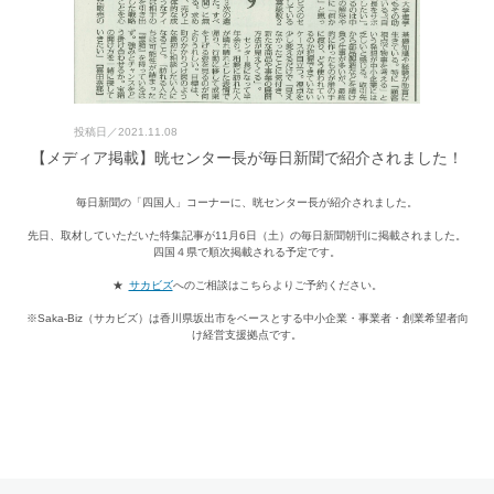
投稿日／
2021.11.08
【メディア掲載】晄センター長が毎日新聞で紹介されました！
毎日新聞の「四国人」コーナーに、晄センター長が紹介されました。
先日、取材していただいた特集記事が11月6日（土）の毎日新聞朝刊に掲載されました。
四国４県で順次掲載される予定です。
★
サカビズ
へのご相談はこちらよりご予約ください。
※Saka-Biz（サカビズ）は香川県坂出市をベースとする中小企業・事業者・創業希望者向
け経営支援拠点です。