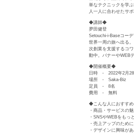
単なテクニックを学ぶ
人一人に合わせたサポ
◆講師◆
夛田健登
Setouchi-i-
世界一周の旅へ出る。
次創業を支援するコワー
動中。バナーやWEB
◆開催概要◆
日時 - 2022年2月28
場所 - Saka-Biz
定員 - 8名
費用 - 無料
◆こんな人におすすめ
・商品・サービスの魅
・SNSやWEBをも
・売上アップのために
・デザインに興味があ