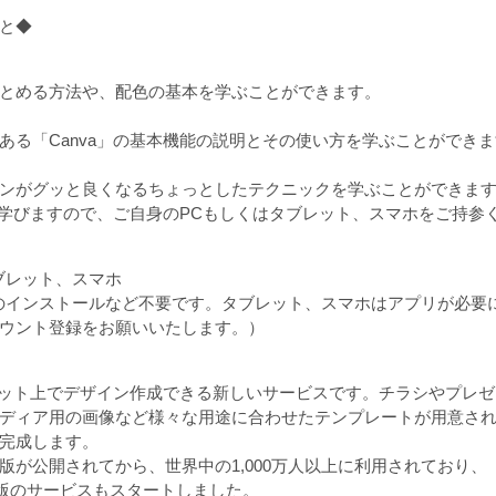
と◆
とめる方法や、配色の基本を学ぶことができます。
ある「Canva」の基本機能の説明とその使い方を学ぶことができ
ンがグッと良くなるちょっとしたテクニックを学ぶことができま
って学びますので、ご自身のPCもしくはタブレット、スマホをご持参
ブレット、スマホ
のインストールなど不要です。タブレット、スマホはアプリが必要
ウント登録をお願いいたします。）
ーネット上でデザイン作成できる新しいサービスです。チラシやプレ
ディア用の画像など様々な用途に合わせたテンプレートが用意さ
完成します。
ベータ版が公開されてから、世界中の1,000万人以上に利用されており、
本語版のサービスもスタートしました。