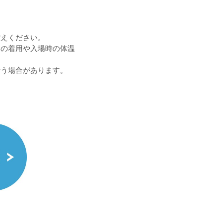
控えください。
クの着用や入場時の体温
行う場合があります。