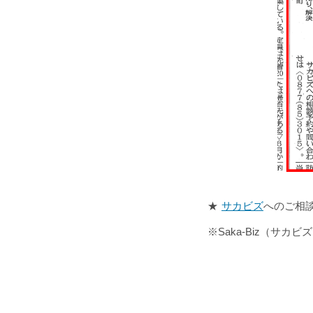
★
サカビズ
へのご相
※Saka-Biz（