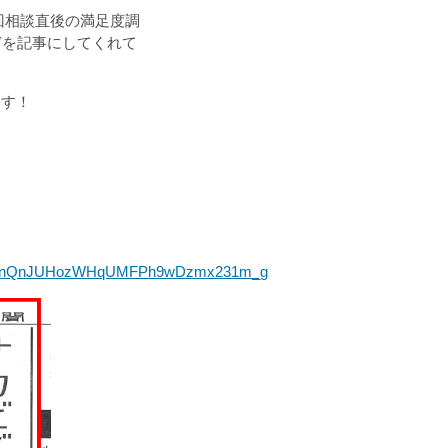
初回相談直後の満足度調
どを記事にしてくれて
ます！
LvzmnQnJUHozWHqUMFPh9wDzmx231m_g