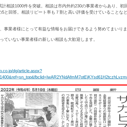
累計相談1000件を突破。相談は市内外約230の事業者からあり、
の5と回答。相談リピート率も７割と高い評価を受けていることな
、事業者様にとって有益な情報をお届けできるよう努めてまいり
っていない事業者様の新しい相談も大歓迎します。
.co.jp/dg/article.aspx?
001400&ref=sn_top&fbclid=IwAR2YNdAfmM7otEjKYsd61H2tczh