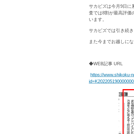
サカビズは今月9日に
査では8割が最高評価
います。
サカビズでは引き続き
また今までお越しにな
・
◆WEB記事 URL
https://www.shikoku-np
id=K2022051900000