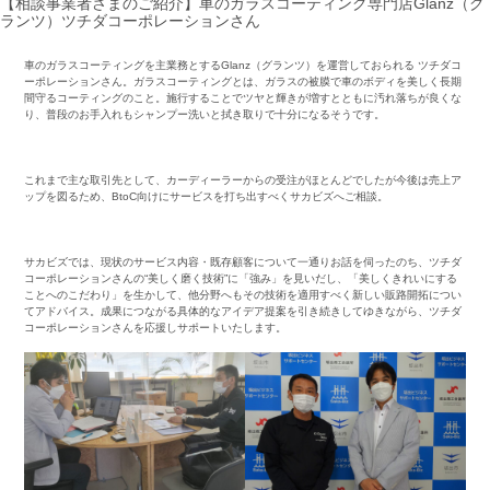
【相談事業者さまのご紹介】車のガラスコーティング専門店Glanz（グ
ランツ）ツチダコーポレーションさん
車のガラスコーティングを主業務とするGlanz（グランツ）を運営しておられる ツチダコ
ーポレーションさん。ガラスコーティングとは、ガラスの被膜で車のボディを美しく長期
間守るコーティングのこと。施行することでツヤと輝きが増すとともに汚れ落ちが良くな
り、普段のお手入れもシャンプー洗いと拭き取りで十分になるそうです。
・
これまで主な取引先として、カーディーラーからの受注がほとんどでしたが今後は売上ア
ップを図るため、BtoC向けにサービスを打ち出すべくサカビズへご相談。
・
サカビズでは、現状のサービス内容・既存顧客について一通りお話を伺ったのち、ツチダ
コーポレーションさんの“美しく磨く技術”に「強み」を見いだし、「美しくきれいにする
ことへのこだわり」を生かして、他分野へもその技術を適用すべく新しい販路開拓につい
てアドバイス。成果につながる具体的なアイデア提案を引き続きしてゆきながら、ツチダ
コーポレーションさんを応援しサポートいたします。