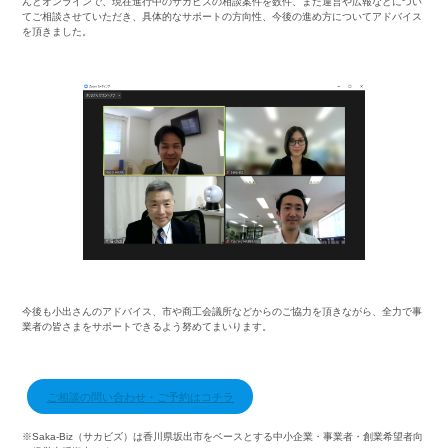
んとオンラインで、現在進行中のサカビズの相談案件を数件、また運営や広報などについ
てご相談させていただき、具体的なサポートの方向性、今後の進め方についてアドバイス
を頂きました。
・
・
今後も小出さんのアドバイス、市や商工会議所などからのご協力を頂きながら、全力で事
業者の皆さまをサポートできるよう努めてまいります。
・
ご相談の問い合わせ・ご予約はコチラ
※Saka-Biz（サカビズ）は香川県坂出市をベースとする中小企業・事業者・創業希望者向