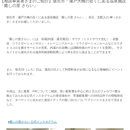
【相談事業者さまのご紹介】坂出市・瀬戸大橋の近くにある温泉施設
「癒しの里 さらい」
坂出市・瀬戸大橋の近くにある温浴施設「癒しの里 さらい」。先日、支配人の 榊（さか
き）さまがお越しくださいました。
・
「癒しの里さらい」には、浴場(内湯・露天風呂)・サウナ（ミストサウナ含む）・岩盤
浴・リラクゼーションサロン・トレーニングルーム・リラクゼーションルームなどカラダ
とココロを癒すサービスが充実。内湯の大浴槽には讃岐特産のサヌカイトを使用し、サヌ
カイトから放出される遠赤外線波動効果により体を芯から温まることができます。
・
また、毎月26（ふろ）日は、風呂の日として利用料金がお得になるなど積極的にイベント
を行っておられます。
・
今回は、主に集客・PRについてご相談。若い顧客層を中心に約１万人のフォロワー数を
抱えておられる公式インスタグラムの発信強化や、常連顧客層へのSNS以外での情報発信
など、ターゲットに合わせた発信メディアの使い分けについてアドバイスをさせて頂きま
した。
・
●癒しの里さらい 公式インスタグラム