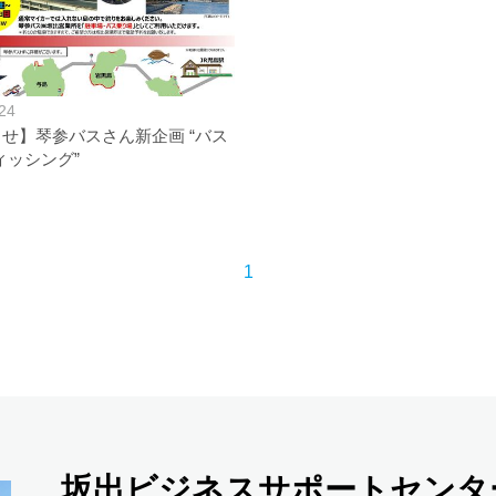
24
せ】琴参バスさん新企画 “バス
フィッシング”
1
坂出ビジネスサポートセンタ