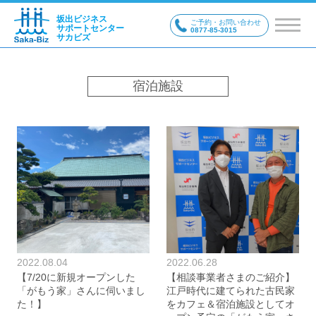
坂出ビジネス
ご予約・お問い合わせ
サポートセンター
0877-85-3015
サカビズ
宿泊施設
2022.08.04
2022.06.28
【7/20に新規オープンした
【相談事業者さまのご紹介】
「がもう家」さんに伺いまし
江戸時代に建てられた古民家
た！】
をカフェ＆宿泊施設としてオ