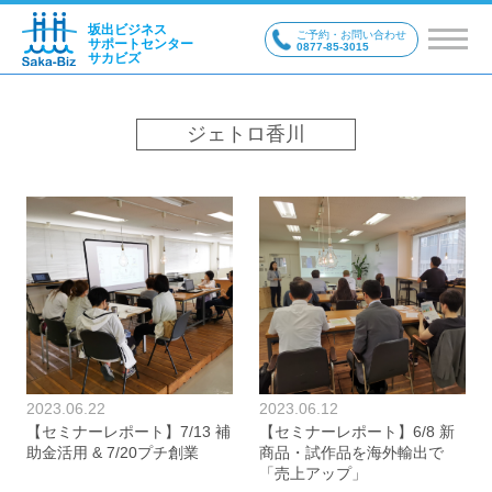
坂出ビジネス
ご予約・お問い合わせ
サポートセンター
0877-85-3015
サカビズ
ジェトロ香川
2023.06.22
2023.06.12
【セミナーレポート】7/13 補
【セミナーレポート】6/8 新
助金活用 & 7/20プチ創業
商品・試作品を海外輸出で
「売上アップ」